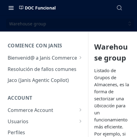
DOC Funcional
Warehouse group
Warehou
COMIENCE CON JANIS
se group
Bienvenid@ a Janis Commerce
Acceso y Ambientes
Resolución de fallos comunes
Listado de
Grupos de
Requisitos mínimos para
Jaco (Janis Agentic Copilot)
utilizar la plataforma
Almacenes, es la
forma de
Fulfillment
ACCOUNT
sectorizar una
Ubicación
para
Commerce Account
un
Cuentas de comercio
funcionamiento
Usuarios
más eficiente.
Sales Channel (Canales de
Usuarios
Perfiles
Por ejemplo, si
venta)