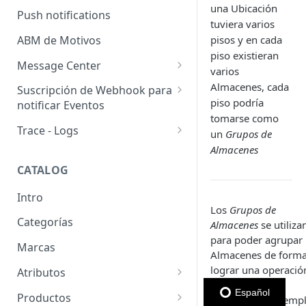
una Ubicación
Usuarios pendientes
Push notifications
tuviera varios
Sellers
Llaves de seguridad
ABM de Motivos
pisos y en cada
piso existieran
Message Center
varios
Templates
Almacenes, cada
Suscripción de Webhook para
piso podría
notificar Eventos
Configuración de SMTP
tomarse como
Webhooks: Buenas prácticas
Trace - Logs
un
Grupos de
Emails (Registro de correos
enviados)
Cómo recuperar logs antiguos
Almacenes
CATALOG
Email para pedido pendiente
de retiro
Intro
Los
Grupos de
WhatsApp Business
Categorías
Almacenes
se utiliza
para poder agrupar
Marcas
Almacenes de forma
lograr una operació
Atributos
entre ellos mas
Grupos de atributos
Español
Productos
eficiente, por ejemp