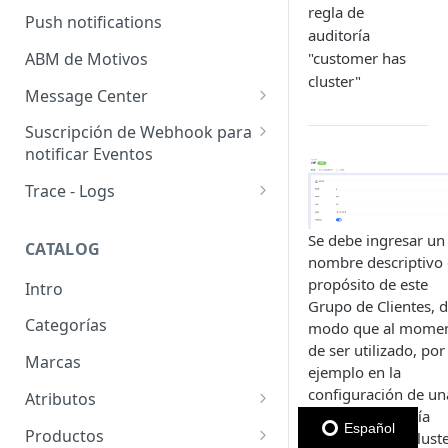
regla de
Usuarios pendientes
Push notifications
auditoría
Sellers
Llaves de seguridad
ABM de Motivos
"customer has
cluster"
Message Center
Templates
Suscripción de Webhook para
notificar Eventos
Configuración de SMTP
Webhooks: Buenas prácticas
Trace - Logs
Emails (Registro de correos
enviados)
Cómo recuperar logs antiguos
Se debe ingresar un
CATALOG
Email para pedido pendiente
nombre descriptivo 
de retiro
propósito de este
Intro
Grupo de Clientes, 
WhatsApp Business
Categorías
modo que al mome
de ser utilizado, por
Marcas
ejemplo en la
configuración de un
Atributos
regla de auditoría
Grupos de atributos
Español
Productos
"customer has cluste