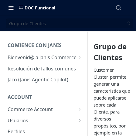
DOC Funcional
Grupo de Clientes
Grupo de
COMIENCE CON JANIS
Clientes
Bienvenid@ a Janis Commerce
Acceso y Ambientes
Resolución de fallos comunes
Customer
Cluster, permite
Requisitos mínimos para
Jaco (Janis Agentic Copilot)
utilizar la plataforma
generar una
característica que
Fulfillment
ACCOUNT
puede aplicarse
sobre cada
Commerce Account
Cliente, para
Cuentas de comercio
diversos
Usuarios
propósitos, por
Sales Channel (Canales de
Usuarios
Perfiles
ejemplo en la
venta)