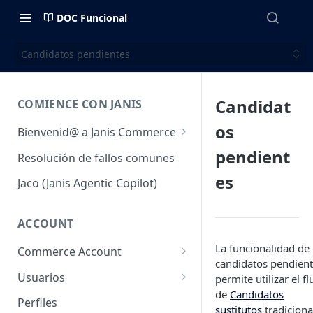
DOC Funcional
Candidatos pendientes
Candidat
COMIENCE CON JANIS
os
Bienvenid@ a Janis Commerce
Acceso y Ambientes
pendient
Resolución de fallos comunes
Requisitos mínimos para
es
Jaco (Janis Agentic Copilot)
utilizar la plataforma
Fulfillment
ACCOUNT
La funcionalidad de
Commerce Account
candidatos pendien
Cuentas de comercio
Usuarios
permite utilizar el fl
de
Candidatos
Sales Channel (Canales de
Usuarios
Perfiles
sustitutos
tradiciona
venta)