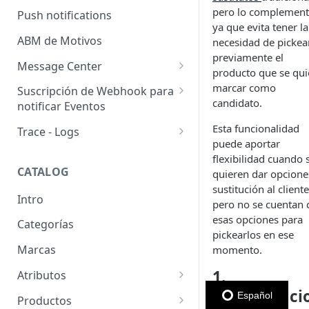
Usuarios pendientes
pero lo complemen
Push notifications
Sellers
ya que evita tener la
Llaves de seguridad
ABM de Motivos
necesidad de pickea
previamente el
Message Center
producto que se qui
Templates
marcar como
Suscripción de Webhook para
candidato.
notificar Eventos
Configuración de SMTP
Webhooks: Buenas prácticas
Esta funcionalidad
Trace - Logs
Emails (Registro de correos
puede aportar
enviados)
Cómo recuperar logs antiguos
flexibilidad cuando s
CATALOG
quieren dar opcione
Email para pedido pendiente
sustitución al cliente
de retiro
Intro
pero no se cuentan 
WhatsApp Business
esas opciones para
Categorías
pickearlos en ese
Marcas
momento.
1.
Atributos
Configuraci
Grupos de atributos
Español
Productos