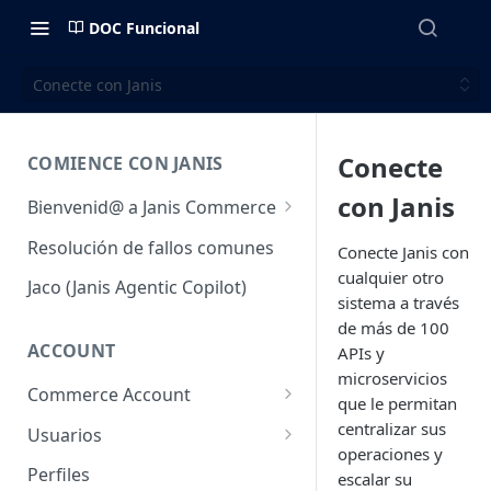
DOC Funcional
Conecte con Janis
Conecte
COMIENCE CON JANIS
con Janis
Bienvenid@ a Janis Commerce
Acceso y Ambientes
Resolución de fallos comunes
Conecte Janis con
cualquier otro
Requisitos mínimos para
Jaco (Janis Agentic Copilot)
utilizar la plataforma
sistema a través
de más de 100
Fulfillment
ACCOUNT
APIs y
microservicios
Commerce Account
que le permitan
Cuentas de comercio
centralizar sus
Usuarios
operaciones y
Sales Channel (Canales de
Usuarios
Perfiles
escalar su
venta)