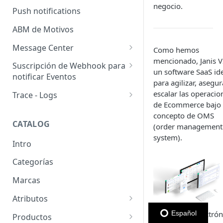
negocio.
Usuarios pendientes
Push notifications
Sellers
Llaves de seguridad
ABM de Motivos
Message Center
Como hemos
mencionado, Janis V
Templates
Suscripción de Webhook para
un software SaaS id
notificar Eventos
Configuración de SMTP
para agilizar, asegur
Webhooks: Buenas prácticas
escalar las operacio
Trace - Logs
Emails (Registro de correos
de Ecommerce bajo 
enviados)
Cómo recuperar logs antiguos
concepto de OMS
CATALOG
(order management
Email para pedido pendiente
system).
de retiro
Intro
WhatsApp Business
Categorías
Marcas
Atributos
Grupos de atributos
El comercio electrón
Español
Productos