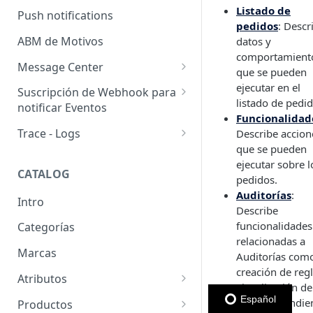
Usuarios pendientes
Listado de
Push notifications
Sellers
pedidos
: Descr
Llaves de seguridad
ABM de Motivos
datos y
comportamient
Message Center
que se pueden
Templates
ejecutar en el
Suscripción de Webhook para
listado de pedid
notificar Eventos
Configuración de SMTP
Funcionalidad
Webhooks: Buenas prácticas
Trace - Logs
Describe accion
Emails (Registro de correos
que se pueden
enviados)
Cómo recuperar logs antiguos
ejecutar sobre l
CATALOG
Email para pedido pendiente
pedidos.
de retiro
Auditorías
:
Intro
Describe
WhatsApp Business
funcionalidades
Categorías
relacionadas a
Marcas
Auditorías como
creación de regl
Atributos
visualización de
Grupos de atributos
Español
pedidos pendie
Productos