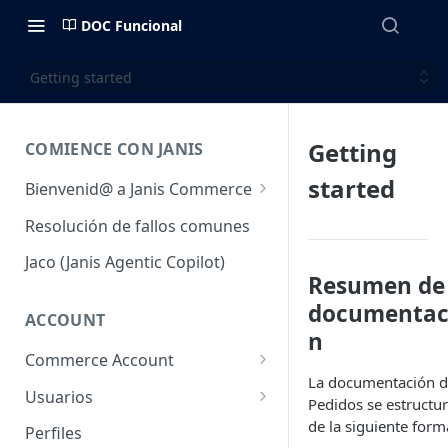
DOC Funcional
Getting started
Getting
COMIENCE CON JANIS
started
Bienvenid@ a Janis Commerce
Acceso y Ambientes
Resolución de fallos comunes
Requisitos mínimos para
Jaco (Janis Agentic Copilot)
utilizar la plataforma
Resumen de
documentac
Fulfillment
ACCOUNT
n
Commerce Account
La documentación 
Cuentas de comercio
Usuarios
Pedidos se estructu
Sales Channel (Canales de
Usuarios
de la siguiente form
Perfiles
venta)