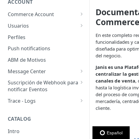
ACCOUNT
Documenta
Commerce Account
Commerc
Cuentas de comercio
Usuarios
Sales Channel (Canales de
Usuarios
En este completo rec
Perfiles
venta)
funcionalidades y ca
Usuarios pendientes
Push notifications
diseñada para optimi
Sellers
del negocio.
Llaves de seguridad
ABM de Motivos
Janis es una Plat
Message Center
centralizar la ges
Templates
canales de venta
,
Suscripción de Webhook para
hasta la logística i
notificar Eventos
Configuración de SMTP
del proceso de compr
Webhooks: Buenas prácticas
Trace - Logs
mercadería, centrado
Emails (Registro de correos
cliente.
enviados)
Cómo recuperar logs antiguos
CATALOG
Email para pedido pendiente
de retiro
📘
Intro
Español