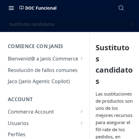
DOC Funcional
Sustitutos candidatos
Sustituto
COMIENCE CON JANIS
s
Bienvenid@ a Janis Commerce
Acceso y Ambientes
candidato
Resolución de fallos comunes
Requisitos mínimos para
s
Jaco (Janis Agentic Copilot)
utilizar la plataforma
Las sustituciones
Fulfillment
ACCOUNT
de productos son
uno de los
Commerce Account
mejores recursos
Cuentas de comercio
para asegurar el
Usuarios
fill-rate de los
Sales Channel (Canales de
Usuarios
Perfiles
pedidos, en
venta)