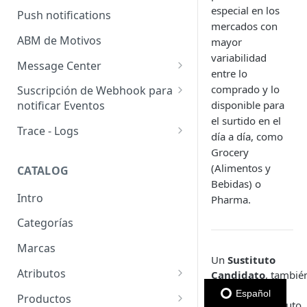
Usuarios pendientes
especial en los
Push notifications
Sellers
mercados con
Llaves de seguridad
ABM de Motivos
mayor
variabilidad
Message Center
entre lo
Templates
comprado y lo
Suscripción de Webhook para
disponible para
notificar Eventos
Configuración de SMTP
el surtido en el
Webhooks: Buenas prácticas
Trace - Logs
Emails (Registro de correos
día a día, como
enviados)
Cómo recuperar logs antiguos
Grocery
(Alimentos y
CATALOG
Email para pedido pendiente
Bebidas) o
de retiro
Intro
Pharma.
WhatsApp Business
Categorías
Marcas
Un
Sustituto
Atributos
Candidato
, tambié
conocido como
Grupos de atributos
Español
Productos
candidato sustituto,