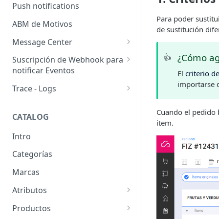
Usuarios pendientes
Push notifications
Sellers
Para poder sustitu
Llaves de seguridad
ABM de Motivos
de sustitución dife
Message Center
Templates
¿Cómo agr
👍
Suscripción de Webhook para
notificar Eventos
El
criterio d
Configuración de SMTP
importarse 
Webhooks: Buenas prácticas
Trace - Logs
Emails (Registro de correos
enviados)
Cómo recuperar logs antiguos
Cuando el pedido ba
CATALOG
Email para pedido pendiente
item.
de retiro
Intro
WhatsApp Business
Categorías
Marcas
Atributos
Grupos de atributos
Productos