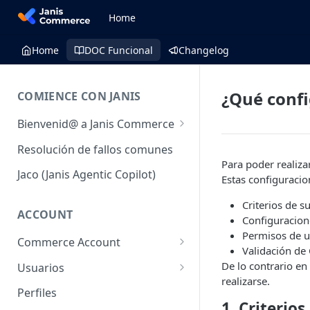
Home
Home
DOC Funcional
Changelog
¿Qué confi
COMIENCE CON JANIS
Bienvenid@ a Janis Commerce
Acceso y Ambientes
Resolución de fallos comunes
Para poder realiza
Requisitos mínimos para
Jaco (Janis Agentic Copilot)
Estas configuracio
utilizar la plataforma
Criterios de s
Fulfillment
ACCOUNT
Configuracion
Permisos de u
Commerce Account
Validación de
Cuentas de comercio
De lo contrario en
Usuarios
realizarse.
Sales Channel (Canales de
Usuarios
Perfiles
venta)
1. Criterios