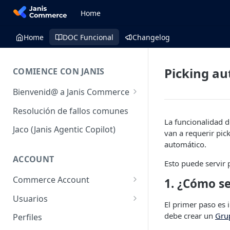
Home
Home
DOC Funcional
Changelog
Picking a
COMIENCE CON JANIS
Bienvenid@ a Janis Commerce
Acceso y Ambientes
Resolución de fallos comunes
La funcionalidad 
Requisitos mínimos para
Jaco (Janis Agentic Copilot)
van a requerir pic
utilizar la plataforma
automático.
Fulfillment
ACCOUNT
Esto puede servir 
Commerce Account
1. ¿Cómo se
Cuentas de comercio
Usuarios
El primer paso es 
Sales Channel (Canales de
Usuarios
debe crear un
Gru
Perfiles
venta)