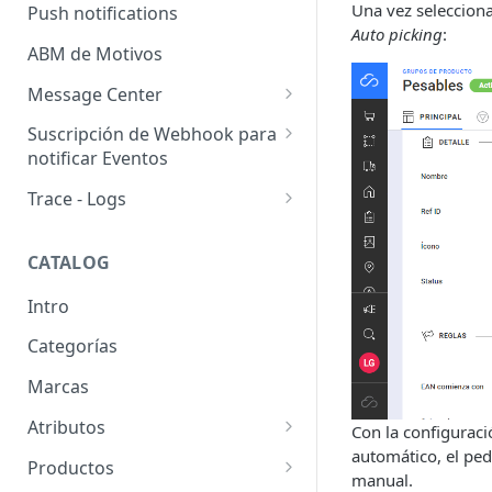
Usuarios pendientes
Una vez selecciona
Push notifications
Sellers
Auto picking
:
Llaves de seguridad
ABM de Motivos
Message Center
Templates
Suscripción de Webhook para
notificar Eventos
Configuración de SMTP
Webhooks: Buenas prácticas
Trace - Logs
Emails (Registro de correos
enviados)
Cómo recuperar logs antiguos
CATALOG
Email para pedido pendiente
de retiro
Intro
WhatsApp Business
Categorías
Marcas
Atributos
Con la configurac
automático, el ped
Grupos de atributos
Productos
manual.