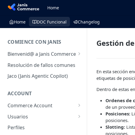
Home
Home
DOC Funcional
Changelog
Gestión d
COMIENCE CON JANIS
Bienvenid@ a Janis Commerce
Acceso y Ambientes
Resolución de fallos comunes
En esta sección en
Requisitos mínimos para
Jaco (Janis Agentic Copilot)
etiquetas de posic
utilizar la plataforma
Dentro de estas en
Fulfillment
ACCOUNT
Ordenes de 
Commerce Account
de un provee
Posiciones:
Li
Cuentas de comercio
Usuarios
posiciones.
Sales Channel (Canales de
Usuarios
Slotting:
List
Perfiles
venta)
posiciones.