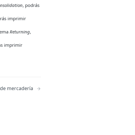
nsolidation
, podrás
drás imprimir
quema
Returning
,
ás imprimir
 de mercadería