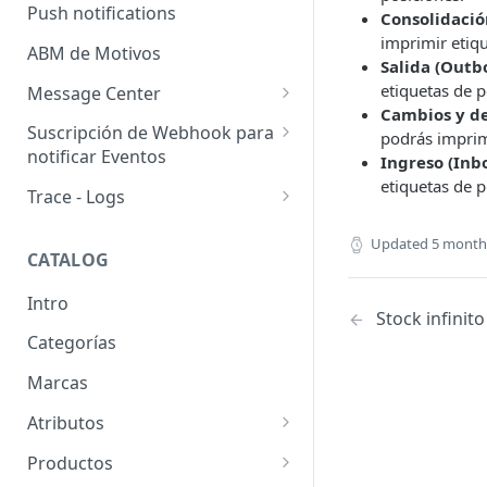
Usuarios pendientes
Push notifications
Consolidació
Sellers
imprimir etiqu
Llaves de seguridad
ABM de Motivos
Salida (Outb
etiquetas de p
Message Center
Cambios y de
Templates
Suscripción de Webhook para
podrás imprim
notificar Eventos
Ingreso (Inb
Configuración de SMTP
etiquetas de p
Webhooks: Buenas prácticas
Trace - Logs
Emails (Registro de correos
enviados)
Cómo recuperar logs antiguos
Updated
5 month
CATALOG
Email para pedido pendiente
de retiro
Intro
Stock infinito
WhatsApp Business
Categorías
Marcas
Atributos
Grupos de atributos
Productos