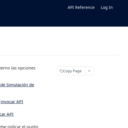
API Reference
Log In
terno las opciones
Copy Page
 de Simulación de
e
invocar API
car API
ebe indicar el punto