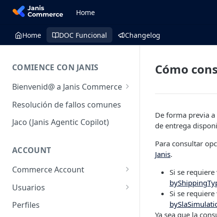
Home
Home
DOC Funcional
Changelog
Cómo cons
COMIENCE CON JANIS
Bienvenid@ a Janis Commerce
Acceso y Ambientes
Resolución de fallos comunes
De forma previa a 
Requisitos mínimos para
Jaco (Janis Agentic Copilot)
de entrega disponi
utilizar la plataforma
Para consultar opc
Fulfillment
ACCOUNT
Janis
.
Commerce Account
Si se requiere
byShippingTy
Cuentas de comercio
Usuarios
Si se requiere
Sales Channel (Canales de
Usuarios
bySlaSimulati
Perfiles
venta)
Ya sea que la cons