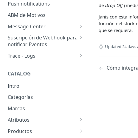
Usuarios pendientes
Push notifications
de
Drop Off
(media
Sellers
Llaves de seguridad
ABM de Motivos
Janis con esta in
función del stock 
Message Center
que se requiera.
Templates
Suscripción de Webhook para
notificar Eventos
Configuración de SMTP
Updated
24 days
Webhooks: Buenas prácticas
Trace - Logs
Emails (Registro de correos
enviados)
Cómo recuperar logs antiguos
Cómo integra
CATALOG
Email para pedido pendiente
de retiro
Intro
WhatsApp Business
Categorías
Marcas
Atributos
Grupos de atributos
Productos