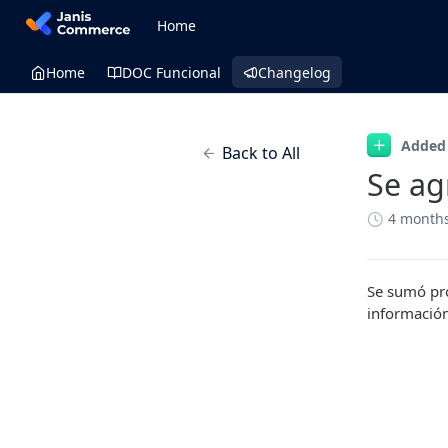
Home
Home
DOC Funcional
Changelog
Added
Back to All
Se ag
4 month
Se sumó pro
informació