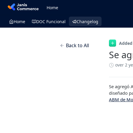
Home
Home
DOC Funcional
Changelog
Added
Back to All
Se ag
over 2 y
Se agregó A
diseñado pa
ABM de Mo